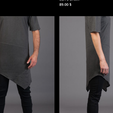
89.00
$
הוסף ל
WISHLIST