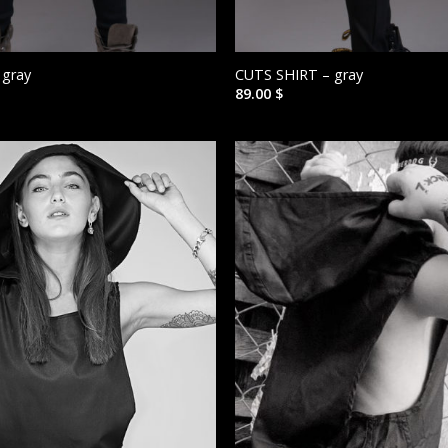
 gray
CUTS SHIRT – gray
89.00
$
הוסף ל
WISHLIST