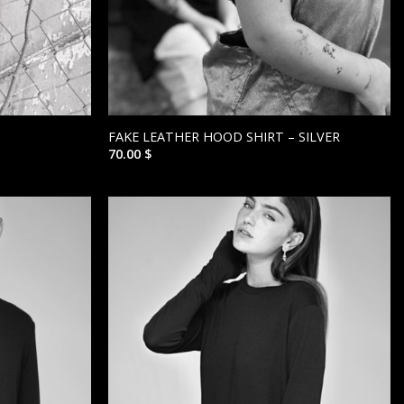
FAKE LEATHER HOOD SHIRT – SILVER
70.00
$
הוסף ל
הוסף ל
WISHLIST
WISHLIST