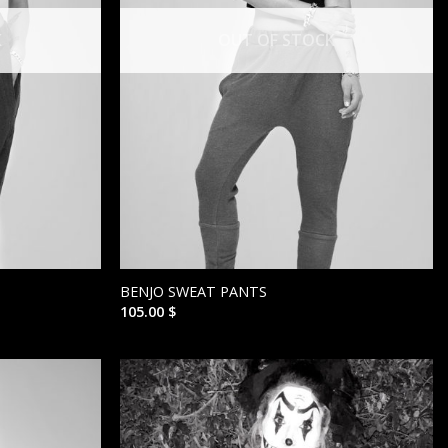
K
OUT OF STOCK
BENJO SWEAT PANTS
105.00
$
הוסף ל
הוסף ל
WISHLIST
WISHLIST