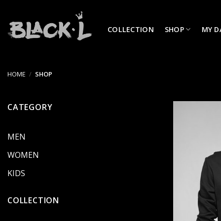
Skip
to
COLLECTION
SHOP
MY D
content
HOME
/
SHOP
CATEGORY
MEN
WOMEN
KIDS
COLLECTION